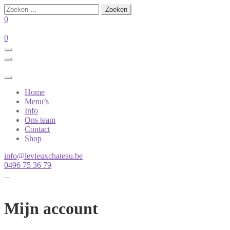
Zoeken
naar:
0
0
Home
Menu’s
Info
Ons team
Contact
Shop
info@levieuxchateau.be
0496 75 36 79
Mijn account