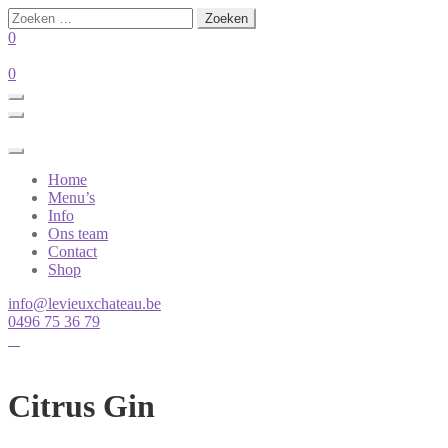
Zoeken
naar:
0
0
Home
Menu’s
Info
Ons team
Contact
Shop
info@levieuxchateau.be
0496 75 36 79
Citrus Gin