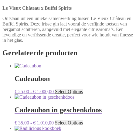
Le Vieux Château x Buffel Spirits
Ontstaan uit een unieke samenwerking tussen Le Vieux Château en
Buffel Spirits. Deze frisse gin laat vooral de verfijnde toetsen van
bergamot schitteren, aangevuld met elegante citrusaroma’s. Een
levendige en verfrissende creatie, perfect voor wie houdt van finesse
in het glas.
Gerelateerde producten
Cadeaubon
Prijsklasse:
Dit
€
25,00
-
€
1.000,00
Select Options
€ 25,00
product
tot
heeft
€ 1.000,00
meerdere
Cadeaubon in geschenkdoos
variaties.
Deze
Prijsklasse:
Dit
€
35,00
-
€
1.010,00
Select Options
optie
€ 35,00
product
kan
tot
heeft
gekozen