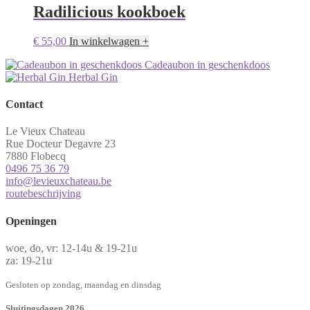
€ 1.010,00
meerdere
Radilicious kookboek
worden
variaties.
op
Deze
de
€
55,00
In winkelwagen +
optie
productpagina
kan
Cadeaubon in geschenkdoos
gekozen
Herbal Gin
worden
op
Contact
de
productpagina
Le Vieux Chateau
Rue Docteur Degavre 23
7880 Flobecq
0496 75 36 79
info@levieuxchateau.be
routebeschrijving
Openingen
woe, do, vr: 12-14u & 19-21u
za: 19-21u
Gesloten op zondag, maandag en dinsdag
Sluitingsdagen 2026